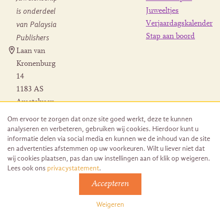
is onderdeel
Juweeltjes
Verjaardagskalender
van Palaysia
Stap aan boord
Publishers
Laan van
Kronenburg
14
1183 AS
Amstelveen
Contact
Om ervoor te zorgen dat onze site goed werkt, deze te kunnen
Herroeping
analyseren en verbeteren, gebruiken wij cookies. Hierdoor kunt u
bestelling
informatie delen via social media en kunnen we de inhoud van de site
en advertenties afstemmen op uw voorkeuren. Wilt u liever niet dat
wij cookies plaatsen, pas dan uw instellingen aan of klik op weigeren.
Lees ook ons
privacystatement
.
Accepteren
© 2026 Uitgeverij Juwelenschip. Duurzaam ontwikkeld door
Go2People
Weigeren
Algemene voorwaarden | Sitemap