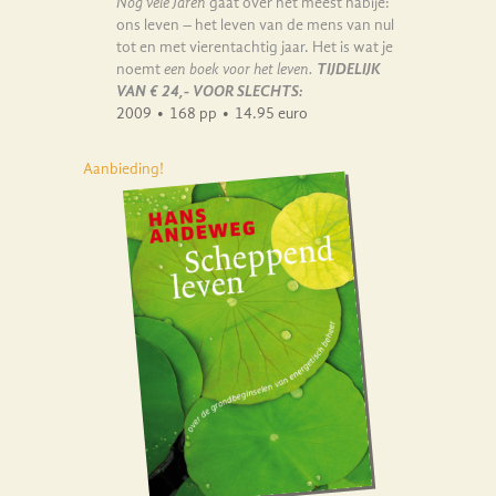
Nog vele Jaren
gaat over het meest nabije:
ons leven – het leven van de mens van nul
tot en met vierentachtig jaar. Het is wat je
noemt
een boek voor het leven.
TIJDELIJK
VAN € 24,- VOOR SLECHTS:
2009
•
168 pp
•
14.95 euro
Aanbieding!