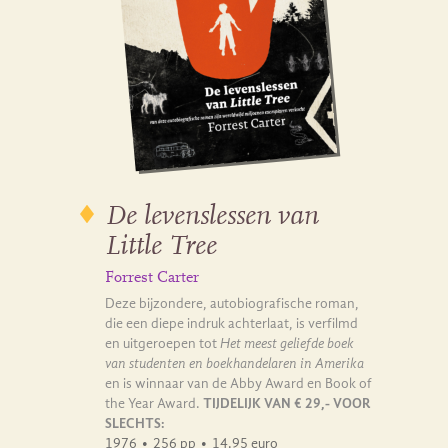
De levenslessen van
Little Tree
Forrest Carter
Deze bijzondere, autobiografische roman,
die een diepe indruk achterlaat, is verfilmd
en uitgeroepen tot
Het meest geliefde boek
van studenten en boekhandelaren in Amerika
en is winnaar van de Abby Award en Book of
the Year Award.
TIJDELIJK VAN € 29,- VOOR
SLECHTS:
1976
•
256 pp
•
14.95 euro