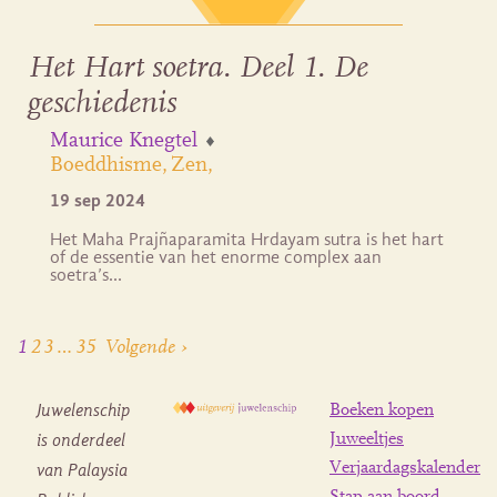
Het Hart soetra. Deel 1. De
geschiedenis
Maurice Knegtel
Boeddhisme
Zen
19 sep 2024
Het Maha Prajñaparamita Hrdayam sutra is het hart
of de essentie van het enorme complex aan
soetra’s…
1
2
3
…
35
Volgende ›
Juwelenschip
Boeken kopen
is onderdeel
Juweeltjes
Verjaardagskalender
van Palaysia
Stap aan boord