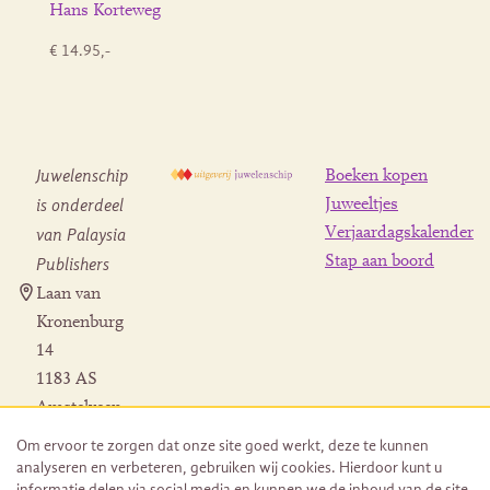
Hans Korteweg
€ 14.95,-
Juwelenschip
Boeken kopen
is onderdeel
Juweeltjes
Verjaardagskalender
van Palaysia
Stap aan boord
Publishers
Laan van
Kronenburg
14
1183 AS
Amstelveen
Contact
Om ervoor te zorgen dat onze site goed werkt, deze te kunnen
Herroeping
analyseren en verbeteren, gebruiken wij cookies. Hierdoor kunt u
bestelling
informatie delen via social media en kunnen we de inhoud van de site