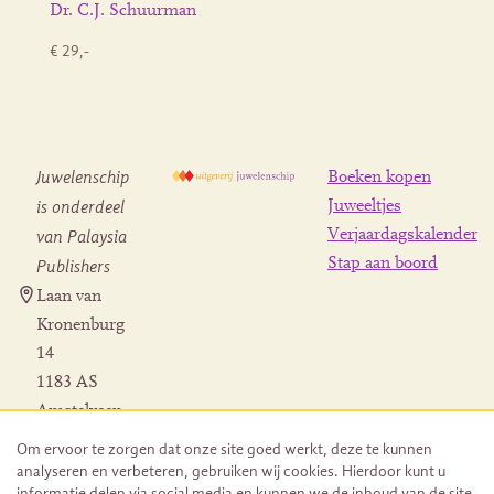
Dr. C.J. Schuurman
€ 29,-
Juwelenschip
Boeken kopen
is onderdeel
Juweeltjes
Verjaardagskalender
van Palaysia
Stap aan boord
Publishers
Laan van
Kronenburg
14
1183 AS
Amstelveen
Contact
Om ervoor te zorgen dat onze site goed werkt, deze te kunnen
Herroeping
analyseren en verbeteren, gebruiken wij cookies. Hierdoor kunt u
bestelling
informatie delen via social media en kunnen we de inhoud van de site