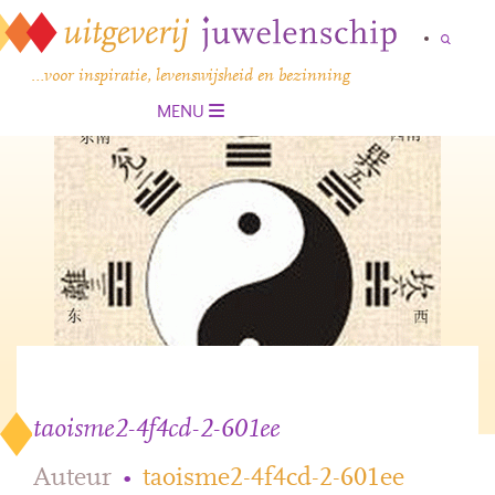
…voor inspiratie, levenswijsheid en bezinning
MENU
taoisme2-4f4cd-2-601ee
Auteur
•
taoisme2-4f4cd-2-601ee