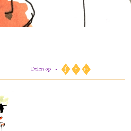
Delen op
•