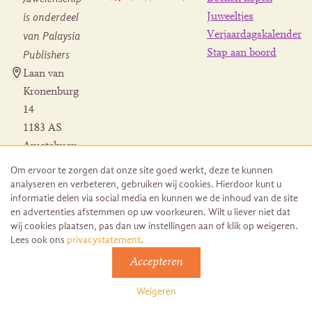
is onderdeel
Juweeltjes
Verjaardagskalender
van Palaysia
Stap aan boord
Publishers
Laan van
Kronenburg
14
1183 AS
Amstelveen
Contact
Om ervoor te zorgen dat onze site goed werkt, deze te kunnen
Herroeping
analyseren en verbeteren, gebruiken wij cookies. Hierdoor kunt u
bestelling
informatie delen via social media en kunnen we de inhoud van de site
en advertenties afstemmen op uw voorkeuren. Wilt u liever niet dat
wij cookies plaatsen, pas dan uw instellingen aan of klik op weigeren.
Lees ook ons
privacystatement
.
Accepteren
© 2026 Uitgeverij Juwelenschip. Duurzaam ontwikkeld door
Go2People
Weigeren
Algemene voorwaarden | Sitemap