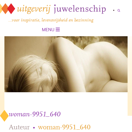
…voor inspiratie, levenswijsheid en bezinning
MENU
woman-9951_640
Auteur
•
woman-9951_640