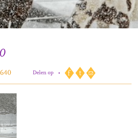
0
_640
Delen op
•