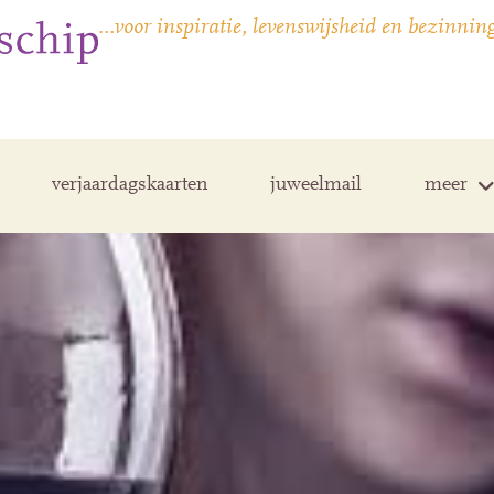
…voor inspiratie, levenswijsheid en bezinnin
verjaardagskaarten
juweelmail
meer