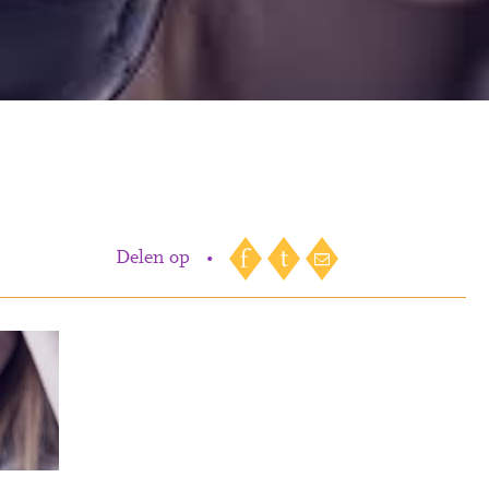
Delen op
•