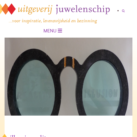
…voor inspiratie, levenswijsheid en bezinning
MENU