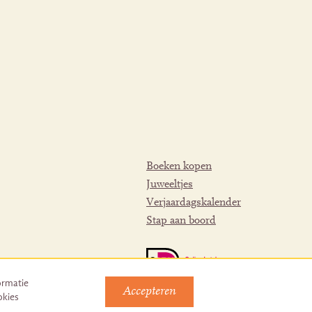
Boeken kopen
Juweeltjes
Verjaardagskalender
Stap aan boord
ormatie
Accepteren
okies