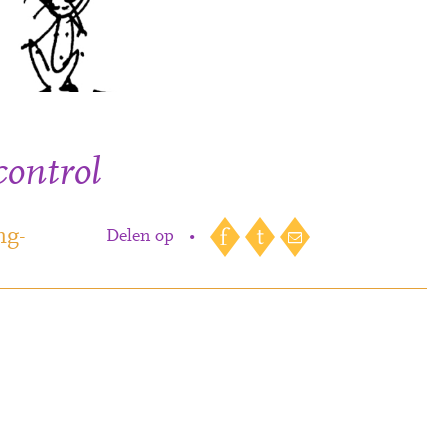
control
ng-
Delen op
•