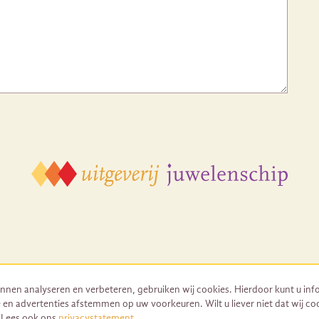
nnen analyseren en verbeteren, gebruiken wij cookies. Hierdoor kunt u inf
 en advertenties afstemmen op uw voorkeuren. Wilt u liever niet dat wij co
© 2026 Uitgeverij Juwelenschip. Duurzaam ontwikkeld door Go2People
. Lees ook ons
privacystatement
.