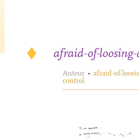
afraid-of-loosing-
Auteur
•
afraid-of-loosi
control