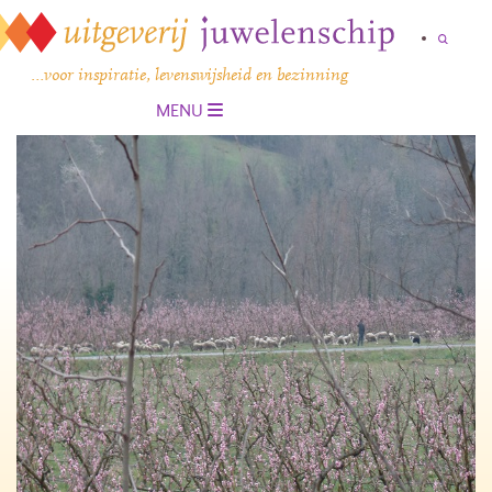
…voor inspiratie, levenswijsheid en bezinning
MENU