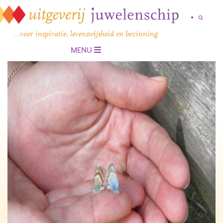
…voor inspiratie, levenswijsheid en bezinning
MENU