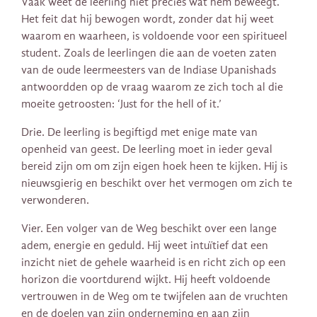
Vaak weet de leerling niet precies wat hem beweegt.
Het feit dat hij bewogen wordt, zonder dat hij weet
waarom en waarheen, is voldoende voor een spiritueel
student. Zoals de leerlingen die aan de voeten zaten
van de oude leermeesters van de Indiase Upanishads
antwoordden op de vraag waarom ze zich toch al die
moeite getroosten: ‘Just for the hell of it.’
Drie. De leerling is begiftigd met enige mate van
openheid van geest. De leerling moet in ieder geval
bereid zijn om om zijn eigen hoek heen te kijken. Hij is
nieuwsgierig en beschikt over het vermogen om zich te
verwonderen.
Vier. Een volger van de Weg beschikt over een lange
adem, energie en geduld. Hij weet intuïtief dat een
inzicht niet de gehele waarheid is en richt zich op een
horizon die voortdurend wijkt. Hij heeft voldoende
vertrouwen in de Weg om te twijfelen aan de vruchten
en de doelen van zijn onderneming en aan zijn