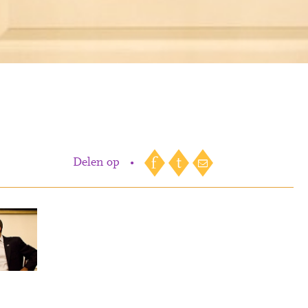
Delen op
•