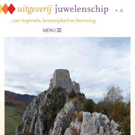
…voor inspiratie, levenswijsheid en bezinning
MENU