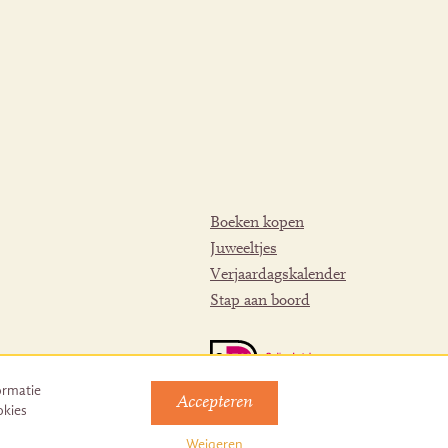
Boeken kopen
Juweeltjes
Verjaardagskalender
Stap aan boord
ormatie
Accepteren
okies
Weigeren