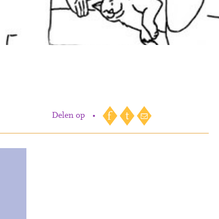
Delen op
•