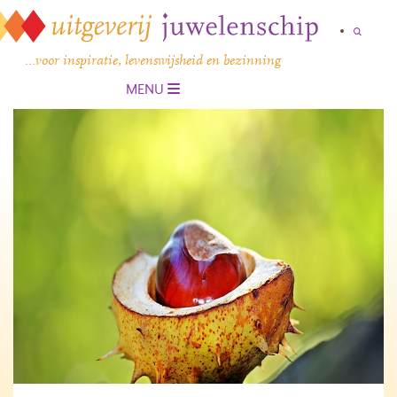
…voor inspiratie, levenswijsheid en bezinning
MENU