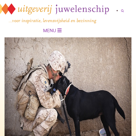
…voor inspiratie, levenswijsheid en bezinning
MENU