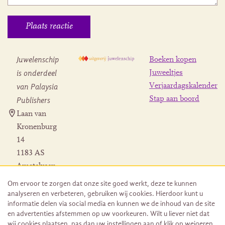
Juwelenschip
Boeken kopen
is onderdeel
Juweeltjes
Verjaardagskalender
van Palaysia
Stap aan boord
Publishers
Laan van
Kronenburg
14
1183 AS
Amstelveen
Contact
Om ervoor te zorgen dat onze site goed werkt, deze te kunnen
Herroeping
analyseren en verbeteren, gebruiken wij cookies. Hierdoor kunt u
bestelling
informatie delen via social media en kunnen we de inhoud van de site
en advertenties afstemmen op uw voorkeuren. Wilt u liever niet dat
wij cookies plaatsen, pas dan uw instellingen aan of klik op weigeren.