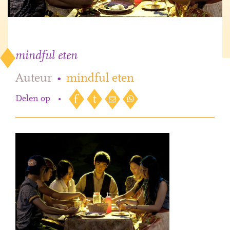
mindful eten
Auteur
•
mindful eten
Delen op
•