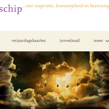
…voor inspiratie, levenswijsheid en bezinnin
verjaardagskaarten
juweelmail
meer