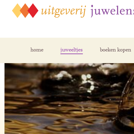
home
juweeltjes
boeken kopen