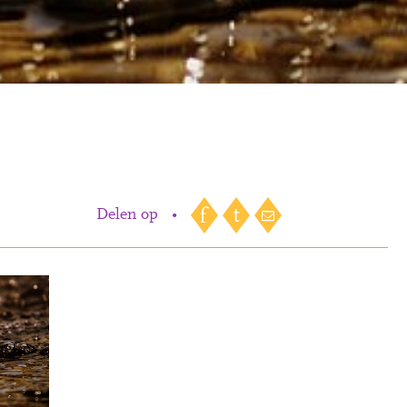
Delen op
•