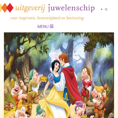
…voor inspiratie, levenswijsheid en bezinning
MENU