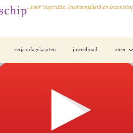
…voor inspiratie, levenswijsheid en bezinnin
verjaardagskaarten
juweelmail
meer