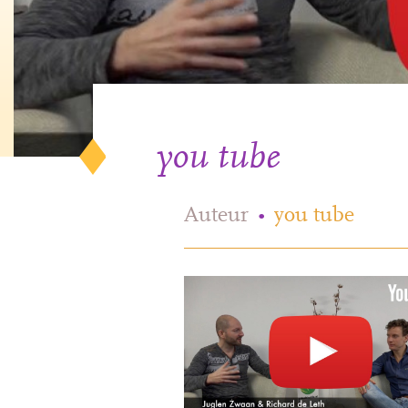
you tube
Auteur
•
you tube