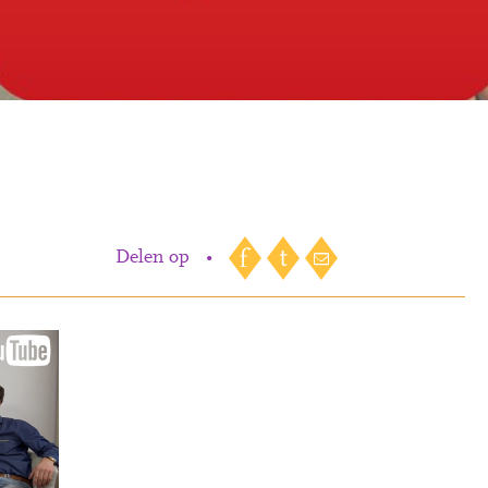
Delen op
•