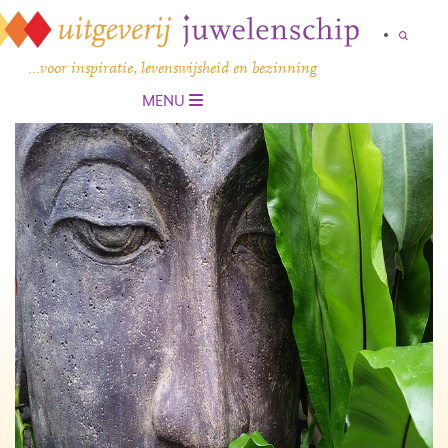
…voor inspiratie, levenswijsheid en bezinning
MENU