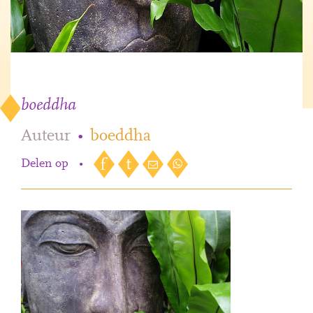
boeddha
Auteur
•
boeddha
Delen op
•