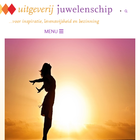
…voor inspiratie, levenswijsheid en bezinning
MENU