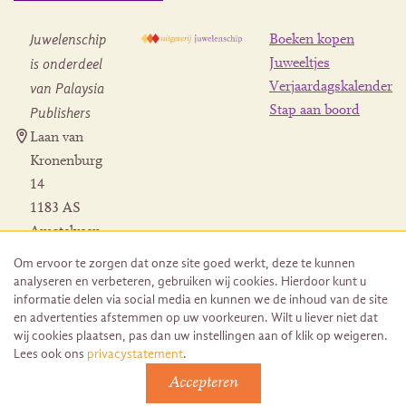
Juwelenschip
Boeken kopen
is onderdeel
Juweeltjes
Verjaardagskalender
van Palaysia
Stap aan boord
Publishers
Laan van
Kronenburg
14
1183 AS
Amstelveen
Contact
Om ervoor te zorgen dat onze site goed werkt, deze te kunnen
Herroeping
analyseren en verbeteren, gebruiken wij cookies. Hierdoor kunt u
bestelling
informatie delen via social media en kunnen we de inhoud van de site
en advertenties afstemmen op uw voorkeuren. Wilt u liever niet dat
wij cookies plaatsen, pas dan uw instellingen aan of klik op weigeren.
Lees ook ons
privacystatement
.
Accepteren
© 2026 Uitgeverij Juwelenschip. Duurzaam ontwikkeld door