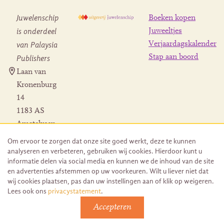
Juwelenschip
Boeken kopen
is onderdeel
Juweeltjes
Verjaardagskalender
van Palaysia
Stap aan boord
Publishers
Laan van
Kronenburg
14
1183 AS
Amstelveen
Contact
Om ervoor te zorgen dat onze site goed werkt, deze te kunnen
Herroeping
analyseren en verbeteren, gebruiken wij cookies. Hierdoor kunt u
bestelling
informatie delen via social media en kunnen we de inhoud van de site
en advertenties afstemmen op uw voorkeuren. Wilt u liever niet dat
wij cookies plaatsen, pas dan uw instellingen aan of klik op weigeren.
Lees ook ons
privacystatement
.
Accepteren
© 2026 Uitgeverij Juwelenschip. Duurzaam ontwikkeld door
Go2People