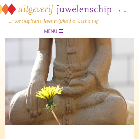
…voor inspiratie, levenswijsheid en bezinning
MENU