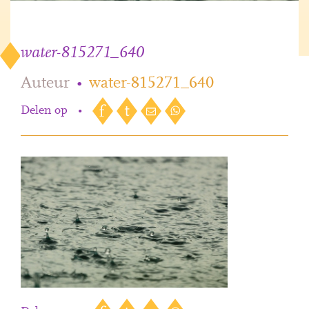
water-815271_640
Auteur
•
water-815271_640
Delen op
•