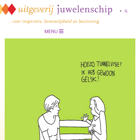
…voor inspiratie, levenswijsheid en bezinning
MENU