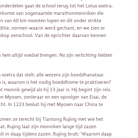
onderdelen gaat de school terug tot het Lotus soetra.
herkomst van zogenaamde marathonmonniken die
n van 60 km moesten lopen en dit onder strikte
aditie, vormen waarin werd gechant, en we zien er
nkop zenschool. Van de oprichter daarvan kennen
 hem altijd voedsel brengen. Na zijn verlichting hielden
soetra dat stelt: alle wezens zijn boeddhanatuur.
o is, waarom is het nodig boeddhisme te praktiseren?
t monnik gewijd als hij 13 jaar is. Hij begint zijn reis.
 en Myosen, zenleraar en een opvolger van Eisai, de
cht. In 1223 besluit hij met Myosen naar China te
men ze terecht bij Tiantong Rujing met wie het
aat. Rujing laat zijn monniken lange tijd zazen
 in slaap tijdens zazen. Rujing brult: ‘Waarom slaap