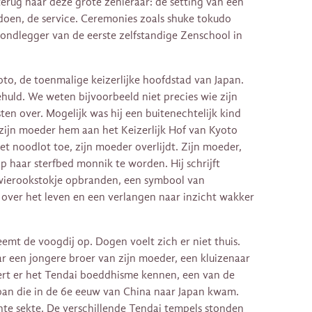
erug naar deze grote zenleraar: de setting van een
doen, de service. Ceremonies zoals shuke tokudo
grondlegger van de eerste zelfstandige Zenschool in
o, de toenmalige keizerlijke hoofdstad van Japan.
gehuld. We weten bijvoorbeeld niet precies wie zijn
sten over. Mogelijk was hij een buitenechtelijk kind
 zijn moeder hem aan het Keizerlijk Hof van Kyoto
het noodlot toe, zijn moeder overlijdt. Zijn moeder,
p haar sterfbed monnik te worden. Hij schrijft
et wierookstokje opbranden, een symbool van
 over het leven en een verlangen naar inzicht wakker
emt de voogdij op. Dogen voelt zich er niet thuis.
aar een jongere broer van zijn moeder, een kluizenaar
eert er het Tendai boeddhisme kennen, een van de
apan die in de 6e eeuw van China naar Japan kwam.
ante sekte. De verschillende Tendai tempels stonden