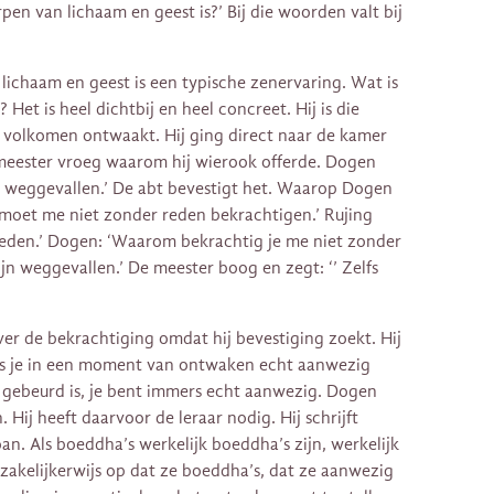
pen van lichaam en geest is?’ Bij die woorden valt bij
lichaam en geest is een typische zenervaring. Wat is
Het is heel dichtbij en heel concreet. Hij is die
volkomen ontwaakt. Hij ging direct naar de kamer
 meester vroeg waarom hij wierook offerde. Dogen
n weggevallen.’ De abt bevestigt het. Waarop Dogen
. U moet me niet zonder reden bekrachtigen.’ Rujing
 reden.’ Dogen: ‘Waarom bekrachtig je me niet zonder
ijn weggevallen.’ De meester boog en zegt: ‘’ Zelfs
ver de bekrachtiging omdat hij bevestiging zoekt. Hij
Als je in een moment van ontwaken echt aanwezig
 er gebeurd is, je bent immers echt aanwezig. Dogen
n. Hij heeft daarvoor de leraar nodig. Hij schrijft
an. Als boeddha’s werkelijk boeddha’s zijn, werkelijk
zakelijkerwijs op dat ze boeddha’s, dat ze aanwezig