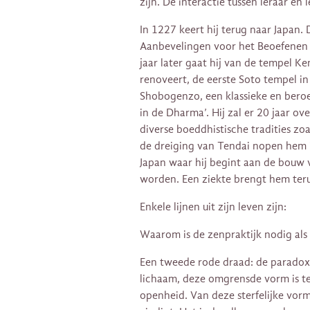
zijn. De interactie tussen leraar en 
In 1227 keert hij terug naar Japan. 
Aanbevelingen voor het Beoefenen v
jaar later gaat hij van de tempel K
renoveert, de eerste Soto tempel in
Shobogenzo, een klassieke en bero
in de Dharma’. Hij zal er 20 jaar ov
diverse boeddhistische tradities zoa
de dreiging van Tendai nopen hem 
Japan waar hij begint aan de bouw 
worden. Een ziekte brengt hem teru
Enkele lijnen uit zijn leven zijn:
Waarom is de zenpraktijk nodig als
Een tweede rode draad: de paradox 
lichaam, deze omgrensde vorm is te
openheid. Van deze sterfelijke vorm 