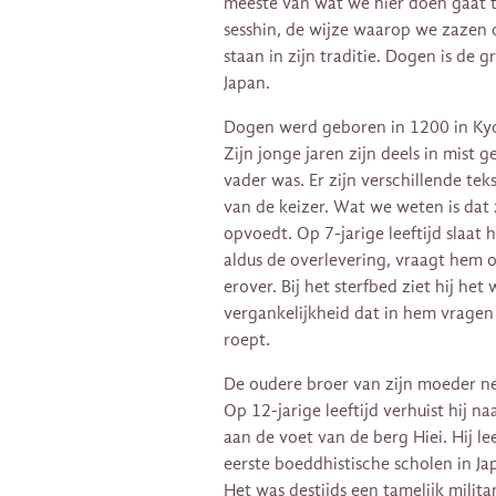
meeste van wat we hier doen gaat t
sesshin, de wijze waarop we zazen 
staan in zijn traditie. Dogen is de 
Japan.
Dogen werd geboren in 1200 in Kyot
Zijn jonge jaren zijn deels in mist 
vader was. Er zijn verschillende tek
van de keizer. Wat we weten is dat
opvoedt. Op 7-jarige leeftijd slaat 
aldus de overlevering, vraagt hem o
erover. Bij het sterfbed ziet hij h
vergankelijkheid dat in hem vragen
roept.
De oudere broer van zijn moeder ne
Op 12-jarige leeftijd verhuist hij n
aan de voet van de berg Hiei. Hij l
eerste boeddhistische scholen in J
Het was destijds een tamelijk milit