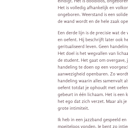
eindigt. Het is doodloos, ongeboren
Het is volledig afhankelijk en volko
ongeboren. Weerstand is een solide
de wand wordt en de hele zaak open 
Een derde lijn is de precisie wat de
en oefent. Hij beschrijft later ook he
geritualiseerd leven. Geen handelin
Het doel is het wegvallen van licha
de student. Het gaat om overgave, 
handeling te doen op een voorgesc
aanwezigheid openbaren. Zo wordt (
handeling waarin alles samenvalt al
oefent totdat je ophoudt met oefenen
gebeurt in één lichaam. Het is een 
het ego dat zich verzet. Maar als je
grote intimiteit.
Ik heb in een jazzband gespeeld en
moeiteloos vonden. Je bent zo intiem