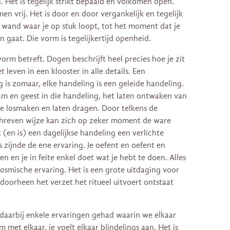
. Het is tegelijk strikt bepaald en volkomen open.
men vrij. Het is door en door vergankelijk en tegelijk
 wand waar je op stuk loopt, tot het moment dat je
gaat. Die vorm is tegelijkertijd openheid.
 vorm betreft. Dogen beschrijft heel precies hoe je zit
t leven in een klooster in alle details. Een
g is zomaar, elke handeling is een geleide handeling.
am en geest in die handeling, het laten ontwaken van
je losmaken en laten dragen. Door telkens de
hreven wijze kan zich op zeker moment de ware
en is) een dagelijkse handeling een verlichte
s zijnde de ene ervaring. Je oefent en oefent en
 en je in feite enkel doet wat je hebt te doen. Alles
kosmische ervaring. Het is een grote uitdaging voor
 doorheen het verzet het ritueel uitvoert ontstaat
 daarbij enkele ervaringen gehad waarin we elkaar
 met elkaar, je voelt elkaar blindelings aan. Het is