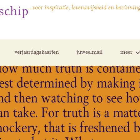
…voor inspiratie, levenswijsheid en bezinnin
verjaardagskaarten
juweelmail
meer