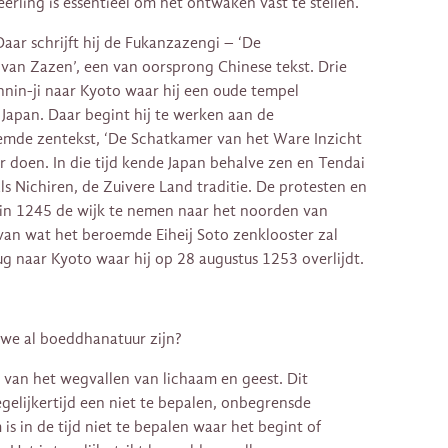
leerling is essentieel om het ontwaken vast te stellen.
Daar schrijft hij de Fukanzazengi – ‘De
an Zazen’, een van oorsprong Chinese tekst. Drie
ennin-ji naar Kyoto waar hij een oude tempel
 Japan. Daar begint hij te werken aan de
emde zentekst, ‘De Schatkamer van het Ware Inzicht
er doen. In die tijd kende Japan behalve zen en Tendai
ls Nichiren, de Zuivere Land traditie. De protesten en
in 1245 de wijk te nemen naar het noorden van
van wat het beroemde Eiheij Soto zenklooster zal
g naar Kyoto waar hij op 28 augustus 1253 overlijdt.
 we al boeddhanatuur zijn?
van het wegvallen van lichaam en geest. Dit
gelijkertijd een niet te bepalen, onbegrensde
is in de tijd niet te bepalen waar het begint of