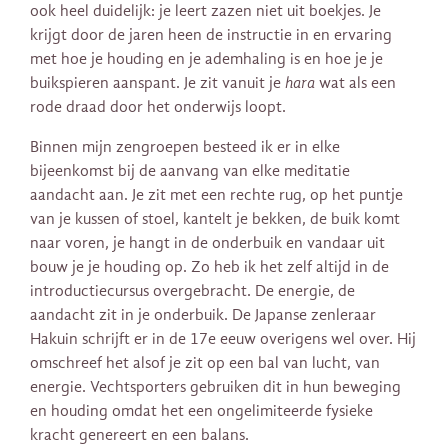
ook heel duidelijk: je leert zazen niet uit boekjes. Je
krijgt door de jaren heen de instructie in en ervaring
met hoe je houding en je ademhaling is en hoe je je
buikspieren aanspant. Je zit vanuit je
hara
wat als een
rode draad door het onderwijs loopt.
Binnen mijn zengroepen besteed ik er in elke
bijeenkomst bij de aanvang van elke meditatie
aandacht aan. Je zit met een rechte rug, op het puntje
van je kussen of stoel, kantelt je bekken, de buik komt
naar voren, je hangt in de onderbuik en vandaar uit
bouw je je houding op. Zo heb ik het zelf altijd in de
introductiecursus overgebracht. De energie, de
aandacht zit in je onderbuik. De Japanse zenleraar
Hakuin schrijft er in de 17e eeuw overigens wel over. Hij
omschreef het alsof je zit op een bal van lucht, van
energie. Vechtsporters gebruiken dit in hun beweging
en houding omdat het een ongelimiteerde fysieke
kracht genereert en een balans.