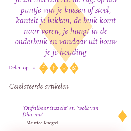
Je zit met een rechte rug, op het
puntje van je kussen of stoel,
kantelt je bekken, de buik komt
naar voren, je hangt in de
onderbuik en vandaar uit bouw
je je houding
Delen op
•
Gerelateerde artikelen
‘Onfeilbaar inzicht’ en ‘wolk van
Dharma’
Maurice Knegtel