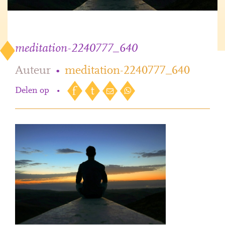
meditation-2240777_640
Auteur
•
meditation-2240777_640
Delen op
•