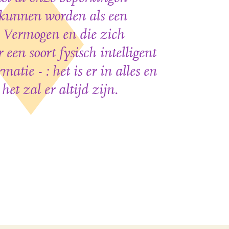
 kunnen worden als een
Vermogen en die zich
 een soort fysisch intelligent
rmatie - : het is er in alles en
 het zal er altijd zijn.