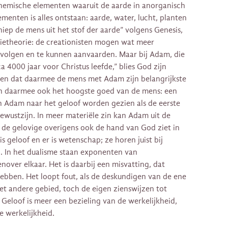
chemische elementen waaruit de aarde in anorganisch
enten is alles ontstaan: aarde, water, lucht, planten
iep de mens uit het stof der aarde” volgens Genesis,
utietheorie: de creationisten mogen wat meer
 volgen en te kunnen aanvaarden. Maar bij Adam, die
a 4000 jaar voor Christus leefde,” blies God zijn
ken dat daarmee de mens met Adam zijn belangrijkste
, en daarmee ook het hoogste goed van de mens: een
 Adam naar het geloof worden gezien als de eerste
wustzijn. In meer materiële zin kan Adam uit de
 de gelovige overigens ook de hand van God ziet in
 geloof en er is wetenschap; ze horen juist bij
ch. In het dualisme staan exponenten van
nover elkaar. Het is daarbij een misvatting, dat
 hebben. Het loopt fout, als de deskundigen van de ene
et andere gebied, toch de eigen zienswijzen tot
 Geloof is meer een bezieling van de werkelijkheid,
 werkelijkheid.