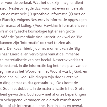
 er vóór de oerknal. Wat het ook zijn mag, er dient
ofessor Nesterov legde daarvoor het even simpele als
 en de materiële (!) grootheid Informatie (I) met de
an Planck). Volgens Nesterov is informatie opgeslagen
nder massa of lading. (Voor Hawkins: Informatie is een
fs in de fysische kosmologie ligt er een grote
vóór de ‘primordiale singulariteit’ ook wel de ‘Big
nnen zijn ‘Informatie’ ook wel te zien als
en’. Denkbaar hierbij op het moment van de ‘Big
e naar Energie, en vervolgens vanuit de immense
 materialisatie van het heelal. Nesterov verklaart
e bestond. In die Informatie lag het hele plan van de
beginne was het Woord, en het Woord was bij God, en
beginne bij God. Alle dingen zijn door Hetzelve
en ding gemaakt, dat gemaakt is.]. Ook komt de
at God niet dobbelt. In de materialisatie is het Grote
jkheid geworden. God zou – met al onze beperkingen
en Scheppend Vermogen en die zich manifesteert
d – of als Informatie – : het is er in alles en overal,