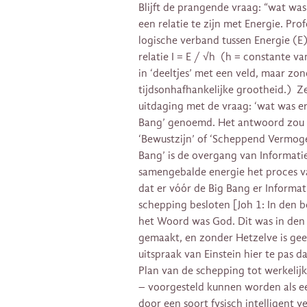
Blijft de prangende vraag: “wat was
een relatie te zijn met Energie. Pr
logische verband tussen Energie (E)
relatie I = E / √h (h = constante v
in ‘deeltjes’ met een veld, maar zo
tijdsonhafhankelijke grootheid.) Zel
uitdaging met de vraag: ‘wat was er 
Bang’ genoemd. Het antwoord zou ku
‘Bewustzijn’ of ‘Scheppend Vermog
Bang’ is de overgang van Informati
samengebalde energie het proces van
dat er vóór de Big Bang er Informati
schepping besloten [Joh 1: In den 
het Woord was God. Dit was in den 
gemaakt, en zonder Hetzelve is ge
uitspraak van Einstein hier te pas d
Plan van de schepping tot werkeli
– voorgesteld kunnen worden als e
door een soort fysisch intelligent vel