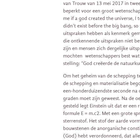
van Trouw van 13 mei 2017 in twee 
beperkt voor een groot wetenschap
me if a god created the universe, I 
didn’t exist before the big bang, so
uitspraken hebben als kenmerk geme
die ontkennende uitspraken niet b
zijn en mensen zich dergelijke uits
mochten wetenschappers best wat mi
stelling: “God creëerde de natuurk
Om het geheim van de schepping t
de schepping en materialisatie bego
een-honderduizendste seconde na d
graden moet zijn geweest. Na de oer
gesteld legt Einstein uit dat er een 
formule E = m.c2. Met een grote spr
sterrenstof. Het stof der aarde vo
bouwstenen de anorganische constit
(God) hebt verordonneerd, dat alles