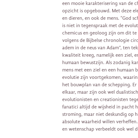
een mooie karakterisering van de 
opzicht is opgebouwd. Met deze elem
en dieren, en ook de mens. “God sch
is niet in tegenspraak met de evol
chemicus en geoloog zijn om dit te
volgens de Bijbelse chronologie circ
adem in de neus van Adam”, ten te
kwaliteit kreeg, namelijk een ziel
humaan bewustzijn. Als zodanig kan
mens met een ziel en een humaan be
evolutie zijn voortgekomen, waarin
het bouwplan van de schepping. Er is
elkaar, maar zijn ook wel dualistis
evolutionisten en creationisten tege
fanatici altijd de wijsheid in pacht
stroming, maar niet deskundig op h
absolute waarheid willen verheffen.
en wetenschap verbeeldt ook wel de