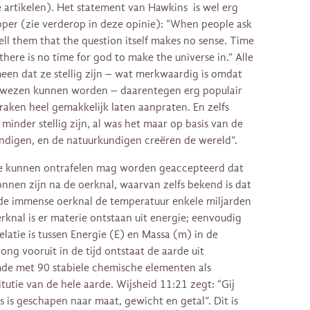
artikelen). Het statement van Hawkins is wel erg
per (zie verderop in deze opinie): “When people ask
tell them that the question itself makes no sense. Time
 there is no time for god to make the universe in.” Alle
en dat ze stellig zijn – wat merkwaardig is omdat
ewezen kunnen worden – daarentegen erg populair
praken heel gemakkelijk laten aanpraten. En zelfs
nder stellig zijn, al was het maar op basis van de
undigen, en de natuurkundigen creëren de wereld”.
e kunnen ontrafelen mag worden geaccepteerd dat
nnen zijn na de oerknal, waarvan zelfs bekend is dat
e immense oerknal de temperatuur enkele miljarden
knal is er materie ontstaan uit energie; eenvoudig
relatie is tussen Energie (E) en Massa (m) in de
ong vooruit in de tijd ontstaat de aarde uit
rmde met 90 stabiele chemische elementen als
utie van de hele aarde. Wijsheid 11:21 zegt: “Gij
 is geschapen naar maat, gewicht en getal”. Dit is