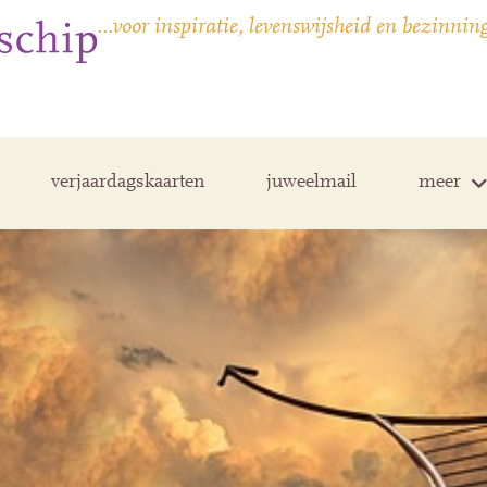
…voor inspiratie, levenswijsheid en bezinnin
verjaardagskaarten
juweelmail
meer