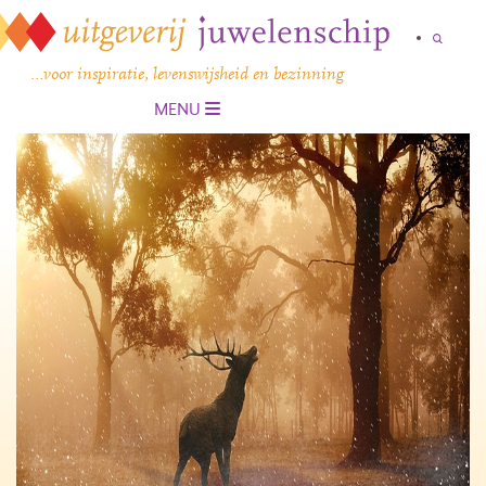
…voor inspiratie, levenswijsheid en bezinning
MENU