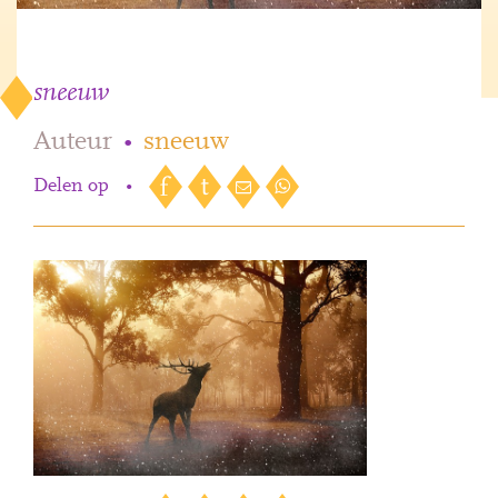
sneeuw
Auteur
•
sneeuw
Delen op
•