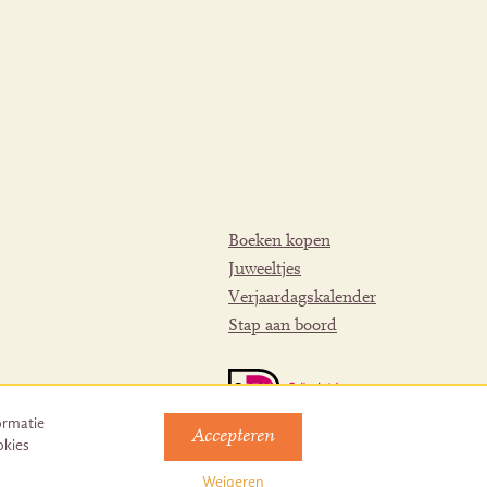
Boeken kopen
Juweeltjes
Verjaardagskalender
Stap aan boord
ormatie
Accepteren
okies
Weigeren