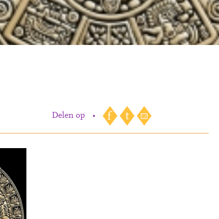
Delen op
•