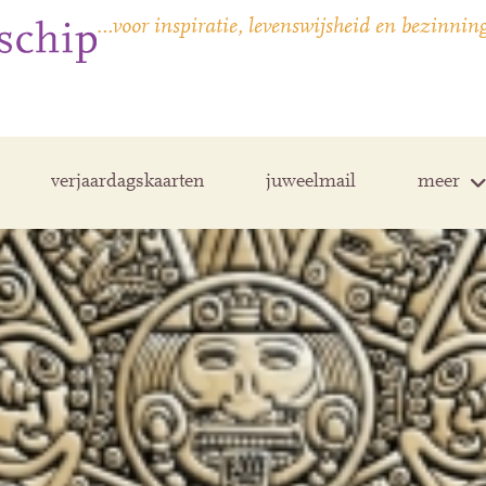
…voor inspiratie, levenswijsheid en bezinnin
verjaardagskaarten
juweelmail
meer