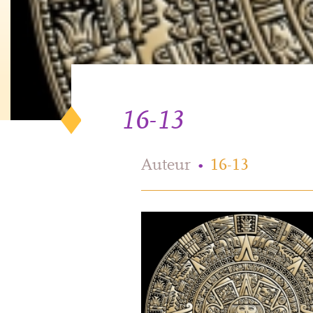
16-13
Auteur
•
16-13