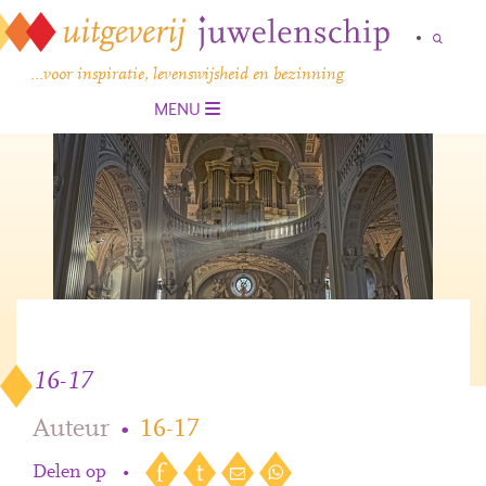
…voor inspiratie, levenswijsheid en bezinning
MENU
16-17
Auteur
•
16-17
Delen op
•