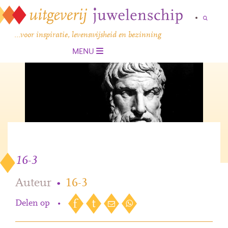
…voor inspiratie, levenswijsheid en bezinning
MENU
16-3
Auteur
•
16-3
Delen op
•