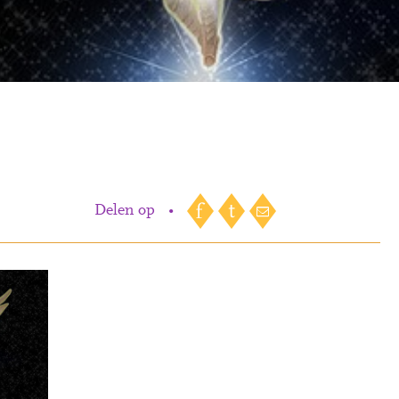
Delen op
•