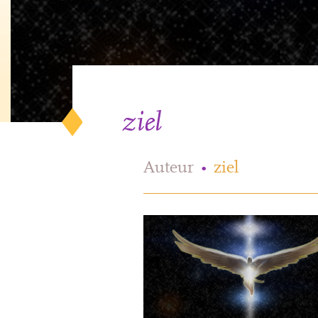
ziel
Auteur
•
ziel