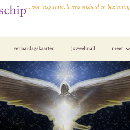
…voor inspiratie, levenswijsheid en bezinnin
verjaardagskaarten
juweelmail
meer