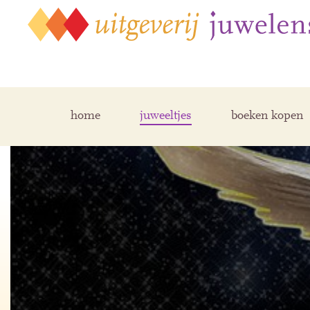
home
juweeltjes
boeken kopen