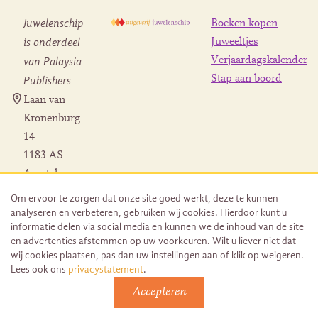
Juwelenschip
Boeken kopen
is onderdeel
Juweeltjes
Verjaardagskalender
van Palaysia
Stap aan boord
Publishers
Laan van
Kronenburg
14
1183 AS
Amstelveen
Contact
Om ervoor te zorgen dat onze site goed werkt, deze te kunnen
Herroeping
analyseren en verbeteren, gebruiken wij cookies. Hierdoor kunt u
bestelling
informatie delen via social media en kunnen we de inhoud van de site
en advertenties afstemmen op uw voorkeuren. Wilt u liever niet dat
wij cookies plaatsen, pas dan uw instellingen aan of klik op weigeren.
Lees ook ons
privacystatement
.
Accepteren
© 2026 Uitgeverij Juwelenschip. Duurzaam ontwikkeld door
Go2People