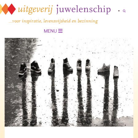
…voor inspiratie, levenswijsheid en bezinning
MENU