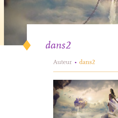
dans2
Auteur
•
dans2