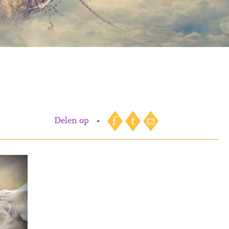
Delen op
•