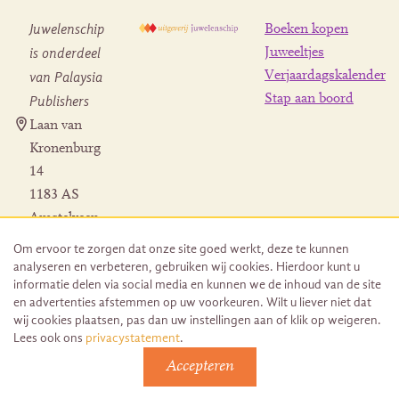
Juwelenschip
Boeken kopen
is onderdeel
Juweeltjes
Verjaardagskalender
van Palaysia
Stap aan boord
Publishers
Laan van
Kronenburg
14
1183 AS
Amstelveen
Contact
Om ervoor te zorgen dat onze site goed werkt, deze te kunnen
Herroeping
analyseren en verbeteren, gebruiken wij cookies. Hierdoor kunt u
bestelling
informatie delen via social media en kunnen we de inhoud van de site
en advertenties afstemmen op uw voorkeuren. Wilt u liever niet dat
wij cookies plaatsen, pas dan uw instellingen aan of klik op weigeren.
Lees ook ons
privacystatement
.
Accepteren
© 2026 Uitgeverij Juwelenschip. Duurzaam ontwikkeld door
Go2People