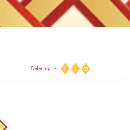
Delen op
•