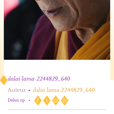
dalai-lama-2244829_640
Auteur
•
dalai-lama-2244829_640
Delen op
•