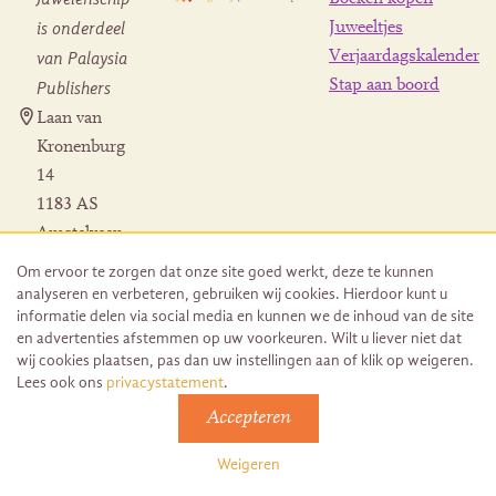
is onderdeel
Juweeltjes
Verjaardagskalender
van Palaysia
Stap aan boord
Publishers
Laan van
Kronenburg
14
1183 AS
Amstelveen
Contact
Om ervoor te zorgen dat onze site goed werkt, deze te kunnen
Herroeping
analyseren en verbeteren, gebruiken wij cookies. Hierdoor kunt u
bestelling
informatie delen via social media en kunnen we de inhoud van de site
en advertenties afstemmen op uw voorkeuren. Wilt u liever niet dat
wij cookies plaatsen, pas dan uw instellingen aan of klik op weigeren.
Lees ook ons
privacystatement
.
Accepteren
© 2026 Uitgeverij Juwelenschip. Duurzaam ontwikkeld door
Go2People
Weigeren
Algemene voorwaarden | Sitemap