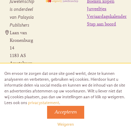
Juwelenschip
Boeken kopen
is onderdeel
Juweeltjes
Verjaardagskalender
van Palaysia
Stap aan boord
Publishers
Laan van
Kronenburg
14
1183 AS
Amstelveen
Contact
Om ervoor te zorgen dat onze site goed werkt, deze te kunnen
Herroeping
analyseren en verbeteren, gebruiken wij cookies. Hierdoor kunt u
bestelling
informatie delen via social media en kunnen we de inhoud van de site
en advertenties afstemmen op uw voorkeuren. Wilt u liever niet dat
wij cookies plaatsen, pas dan uw instellingen aan of klik op weigeren.
Lees ook ons
privacystatement
.
Accepteren
© 2026 Uitgeverij Juwelenschip. Duurzaam ontwikkeld door
Go2People
Weigeren
Algemene voorwaarden | Sitemap