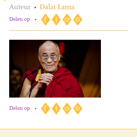
Auteur
•
Dalai Lama
Delen op
•
Delen op
•