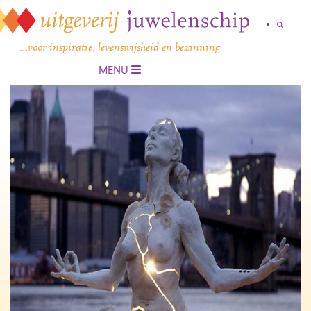
…voor inspiratie, levenswijsheid en bezinning
MENU