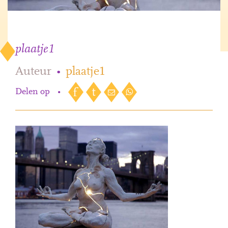
plaatje1
Auteur
•
plaatje1
Delen op
•