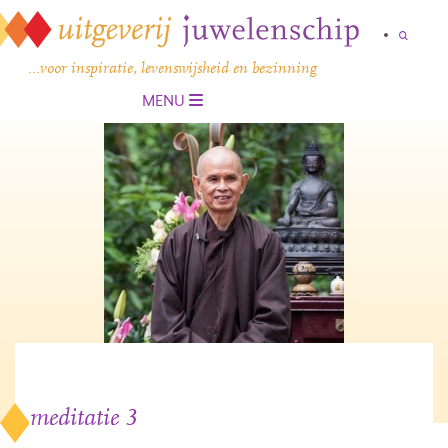
…voor inspiratie, levenswijsheid en bezinning
MENU
meditatie 3