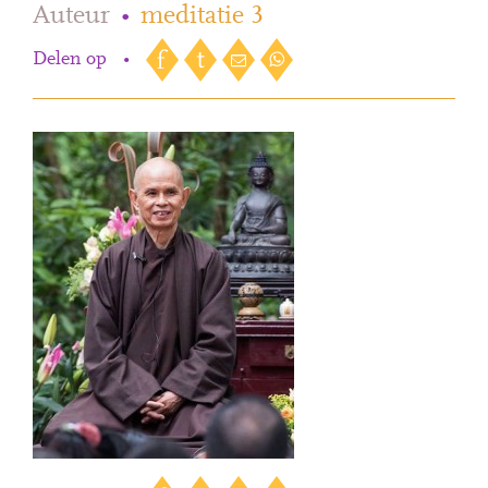
Auteur
•
meditatie 3
Delen op
•