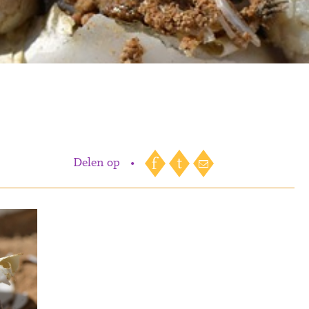
Delen op
•