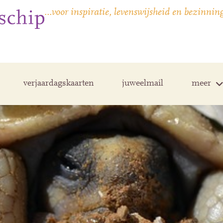
…voor inspiratie, levenswijsheid en bezinnin
verjaardagskaarten
juweelmail
meer