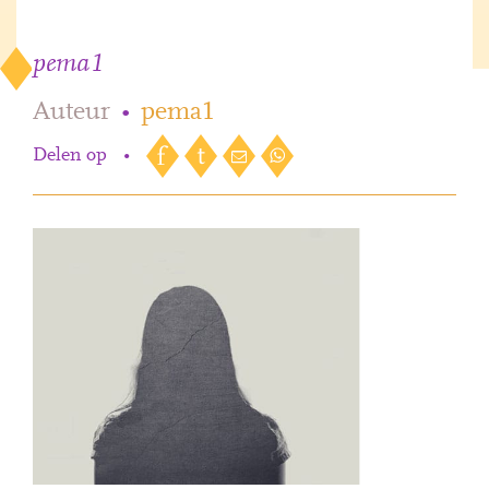
pema1
Auteur
•
pema1
Delen op
•