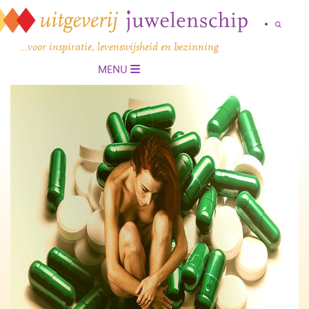
…voor inspiratie, levenswijsheid en bezinning
MENU