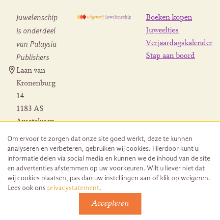
Juwelenschip
Boeken kopen
is onderdeel
Juweeltjes
Verjaardagskalender
van Palaysia
Stap aan boord
Publishers
Laan van
Kronenburg
14
1183 AS
Amstelveen
Contact
Om ervoor te zorgen dat onze site goed werkt, deze te kunnen
Herroeping
analyseren en verbeteren, gebruiken wij cookies. Hierdoor kunt u
bestelling
informatie delen via social media en kunnen we de inhoud van de site
en advertenties afstemmen op uw voorkeuren. Wilt u liever niet dat
wij cookies plaatsen, pas dan uw instellingen aan of klik op weigeren.
Lees ook ons
privacystatement
.
Accepteren
© 2026 Uitgeverij Juwelenschip. Duurzaam ontwikkeld door
Go2People